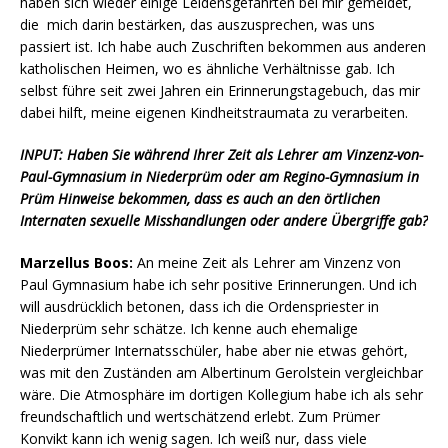
haben sich wieder einige Leidensgefährten bei mir gemeldet,
die mich darin bestärken, das auszusprechen, was uns
passiert ist. Ich habe auch Zuschriften bekommen aus anderen
katholischen Heimen, wo es ähnliche Verhältnisse gab. Ich
selbst führe seit zwei Jahren ein Erinnerungstagebuch, das mir
dabei hilft, meine eigenen Kindheitstraumata zu verarbeiten.
INPUT: Haben Sie während Ihrer Zeit als Lehrer am Vinzenz-von-
Paul-Gymnasium in Niederprüm oder am Regino-Gymnasium in
Prüm Hinweise bekommen, dass es auch an den örtlichen
Internaten sexuelle Misshandlungen oder andere Übergriffe gab?
Marzellus Boos:
An meine Zeit als Lehrer am Vinzenz von
Paul Gymnasium habe ich sehr positive Erinnerungen. Und ich
will ausdrücklich betonen, dass ich die Ordenspriester in
Niederprüm sehr schätze. Ich kenne auch ehemalige
Niederprümer Internatsschüler, habe aber nie etwas gehört,
was mit den Zuständen am Albertinum Gerolstein vergleichbar
wäre. Die Atmosphäre im dortigen Kollegium habe ich als sehr
freundschaftlich und wertschätzend erlebt. Zum Prümer
Konvikt kann ich wenig sagen. Ich weiß nur, dass viele