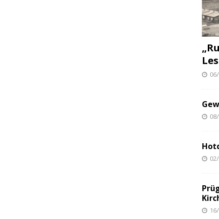
„Ru
Le
06
Gew
08
Hot
02
Prüg
Kirc
16