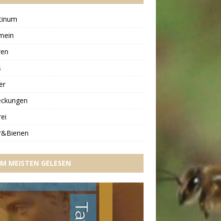
tinum
mein
ren
s
er
eckungen
ei
r&Bienen
M MEISTEN GELESEN