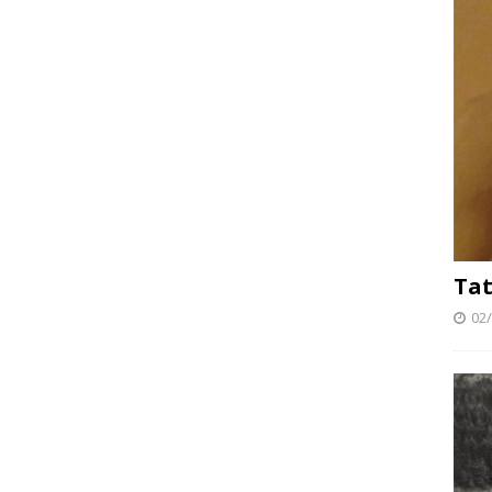
Tat
02