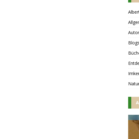
Alber
Allge
Auto
Blog
Büch
Entd
Imker
Natu
A