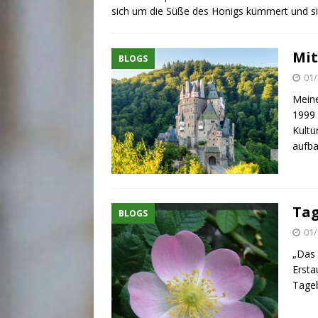
sich um die Süße des Honigs kümmert und si
Mit
BLOGS
01/
Meine
1999 
Kultu
aufb
Ta
BLOGS
01/
„Das 
Ersta
Tage