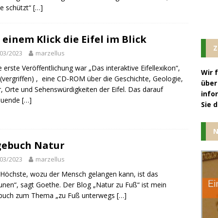
e schützt“
[…]
 einem Klick die Eifel im Blick
Z
03/2023
marzellus
 erste Veröffentlichung war „Das interaktive Eifellexikon“,
Wir 
(vergriffen) , eine CD-ROM über die Geschichte, Geologie,
über
r, Orte und Sehenswürdigkeiten der Eifel. Das darauf
info
auende
[…]
Sie 
N
gebuch Natur
03/2023
marzellus
Höchste, wozu der Mensch gelangen kann, ist das
unen“, sagt Goethe. Der Blog „Natur zu Fuß“ ist mein
buch zum Thema „zu Fuß unterwegs
[…]