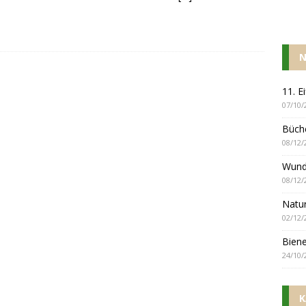
N
11. E
07/10/
Büch
08/12/
Wund
08/12/
Natur
02/12/
Biene
24/10/
K