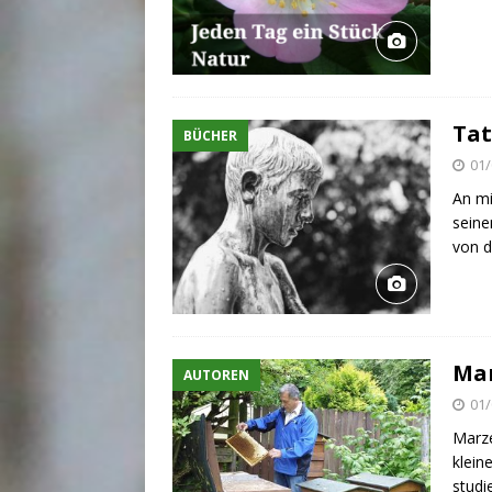
Tat
BÜCHER
01/
An mi
seine
von d
Mar
AUTOREN
01/
Marze
klein
studi