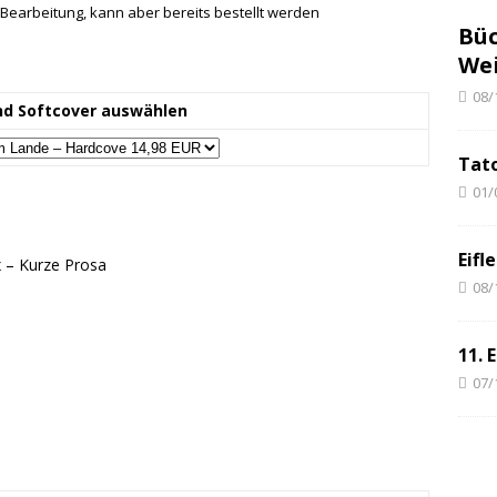
Bearbeitung, kann aber bereits bestellt werden
Büc
We
08/
nd Softcover auswählen
Tat
01/
Eifl
x
– Kurze Prosa
08/
11. 
07/