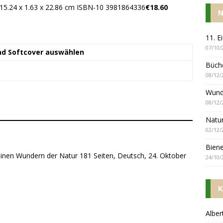
, 15.24 x 1.63 x 22.86 cm ISBN-10 3981864336
€18.60
N
11. E
07/10/
nd Softcover auswählen
Büch
08/12/
Wund
08/12/
Natur
02/12/
Biene
inen Wundern der Natur 181 Seiten, Deutsch, 24. Oktober
24/10/
K
Alber