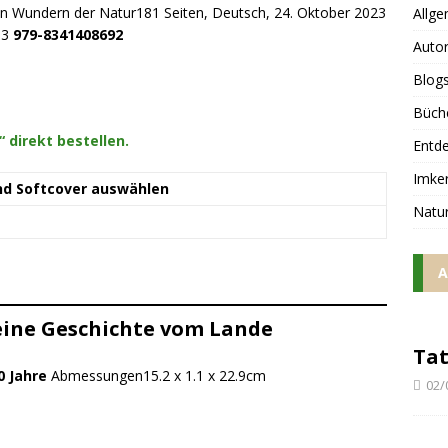
en Wundern der Natur181 Seiten, Deutsch, 24. Oktober 2023
Allge
13
979-8341408692
Auto
Blog
Büch
 direkt bestellen.
Entd
Imker
nd Softcover auswählen
Natu
A
 eine Geschichte vom Lande
Tat
0 Jahre
Abmessungen15.2 x 1.1 x 22.9cm
02/