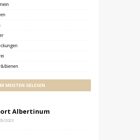
mein
ren
s
er
eckungen
ei
r&Bienen
M MEISTEN GELESEN
ort Albertinum
05/2023